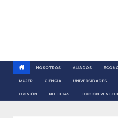
Saltar
al
contenido
NOSOTROS
ALIADOS
ECONO
MUJER
CIENCIA
UNIVERSIDADES
OPINIÓN
NOTICIAS
EDICIÓN VENEZU