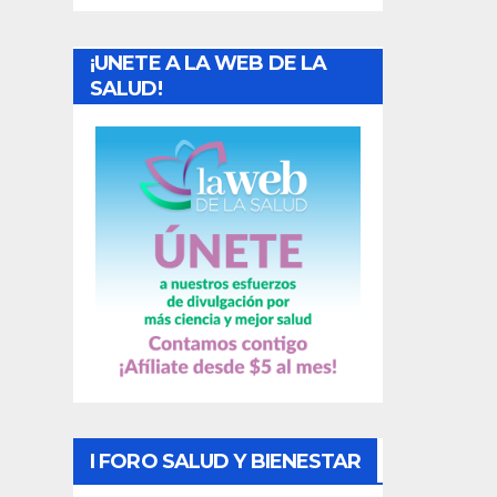
a
¡UNETE A LA WEB DE LA
d
SALUD!
a
s
I FORO SALUD Y BIENESTAR