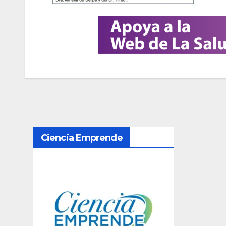
N
Ciencia Emprende
a
v
e
g