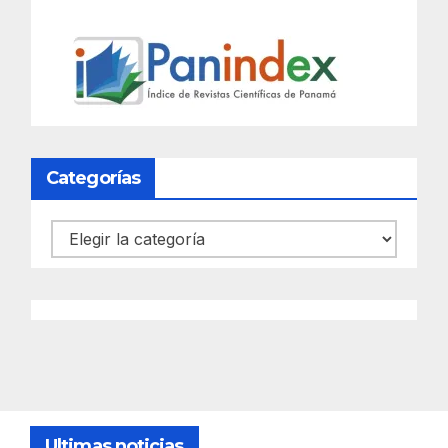
Categorías
Categorías
Ultimas noticias