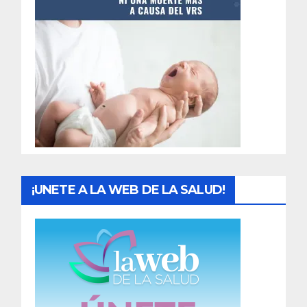
t
r
a
d
a
s
¡UNETE A LA WEB DE LA SALUD!