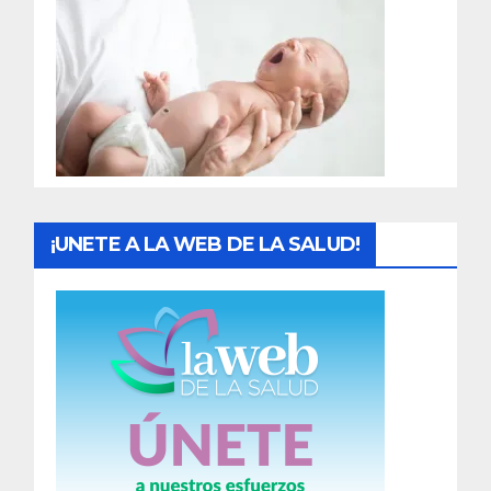
r
a
d
a
s
¡UNETE A LA WEB DE LA SALUD!