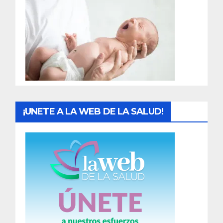
r
a
d
a
s
¡UNETE A LA WEB DE LA SALUD!