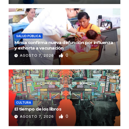
SALUD PÚBLICA
Minsa confirma nueva defunción por influenza
y exhorta a vacunación
0
AGOSTO 7, 2026
CULTURA
El tiempo de los libros
0
AGOSTO 7, 2026