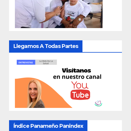
Llegamos A Todas Partes
Índice Panameño Panindex