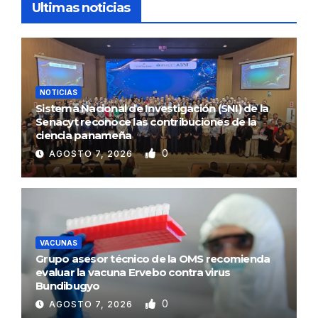
Ultimas noticias
NOTICIAS
Sistema Nacional de Investigación (SNI) de la
Senacyt reconoce las contribuciones de la
ciencia panameña
0
AGOSTO 7, 2026
VACUNAS
Grupo asesor técnico de la OMS recomienda
evaluar la vacuna Ervebo contra virus
Bundibugyo
0
AGOSTO 7, 2026