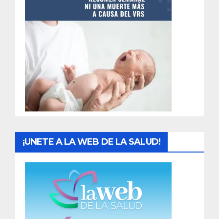
t
r
a
d
a
s
¡UNETE A LA WEB DE LA SALUD!