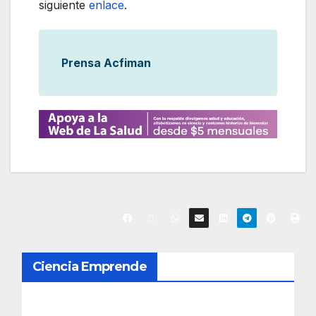
siguiente
enlace
.
Prensa Acfiman
N
Ciencia Emprende
a
v