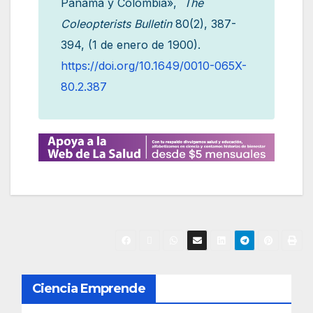
Panamá y Colombia»,
The
Coleopterists Bulletin
80(2), 387-
394, (1 de enero de 1900).
https://doi.org/10.1649/0010-065X-
80.2.387
N
Ciencia Emprende
a