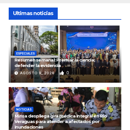
Ultimas noticias
ESPECIALES
Resumen semanal: Premiar la ciencia;
defender la evidencia
0
AGOSTO 9, 2026
NOTICIAS
Minsa despliega gira médica integral en Río
Veraguas para atender a afectados por
inundaciones