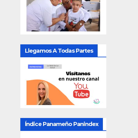
Llegamos A Todas Partes
Índice Panameño Panindex