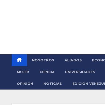
Saltar
al
contenido
NOSOTROS
ALIADOS
ECONO
MUJER
CIENCIA
UNIVERSIDADES
OPINIÓN
NOTICIAS
EDICIÓN VENEZU