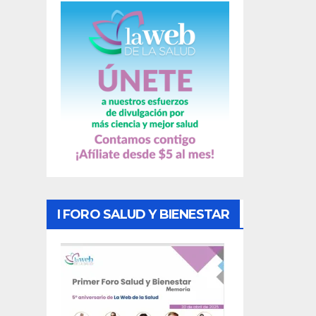
a
s
I FORO SALUD Y BIENESTAR