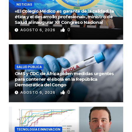
NOTICIAS
«El Colegio Médico es garante de la calidad, la
ética y el desarrollo profesional», ministro de
Salud al inaugurar XII Congreso Nacional
0
AGOSTO 6, 2026
SALUD PÚBLICA
OMS y CDC de África piden medidas urgentes
para contener el ébola en la República
Democrática del Congo
0
AGOSTO 6, 2026
TECNOLOGÍA E INNOVACIÓN