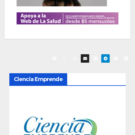
N
Ciencia Emprende
a
v
e
g
a