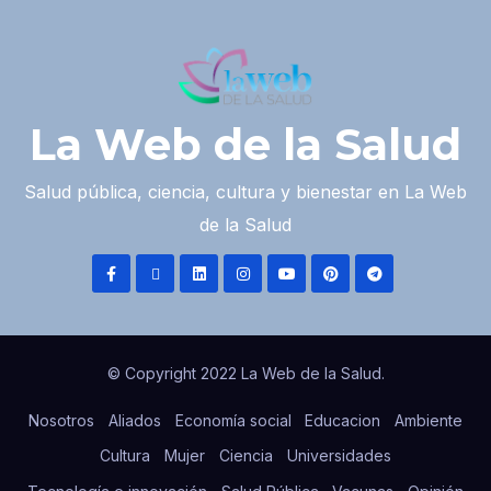
La Web de la Salud
Salud pública, ciencia, cultura y bienestar en La Web
de la Salud
© Copyright 2022 La Web de la Salud.
Nosotros
Aliados
Economía social
Educacion
Ambiente
Cultura
Mujer
Ciencia
Universidades