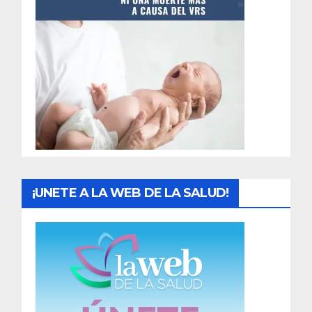
t
r
a
d
a
s
¡UNETE A LA WEB DE LA SALUD!