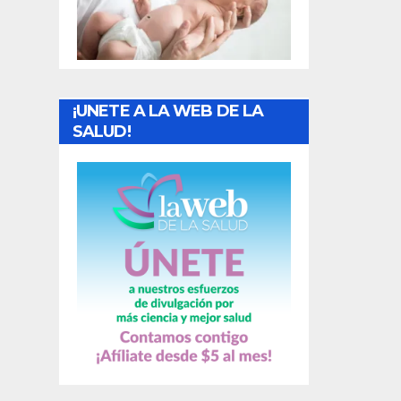
t
r
a
¡UNETE A LA WEB DE LA
d
SALUD!
a
s