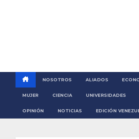
Saltar
al
contenido
NOSOTROS
ALIADOS
ECONO
MUJER
CIENCIA
UNIVERSIDADES
OPINIÓN
NOTICIAS
EDICIÓN VENEZU