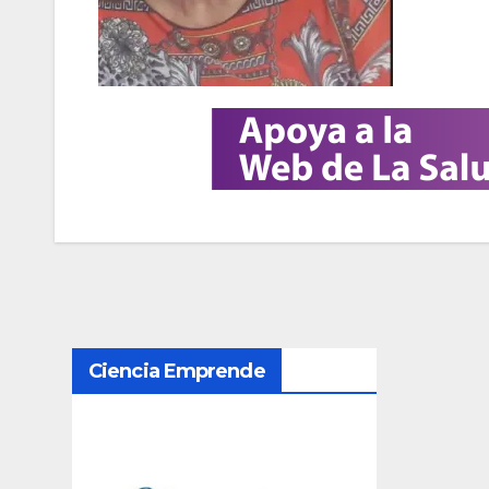
N
Ciencia Emprende
a
v