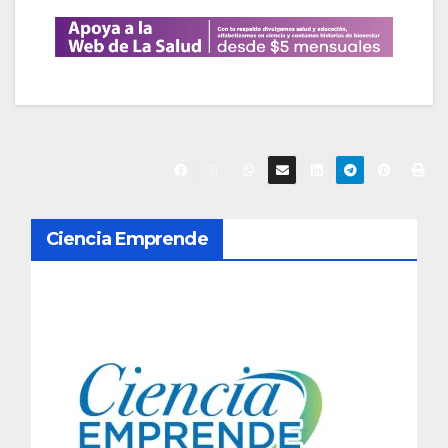
N
Ciencia Emprende
a
v
e
g
a