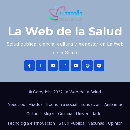
La Web de la Salud
Salud pública, ciencia, cultura y bienestar en La Web
de la Salud
© Copyright 2022 La Web de la Salud.
Nosotros
Aliados
Economía social
Educacion
Ambiente
Cultura
Mujer
Ciencia
Universidades
Tecnología e innovación
Salud Pública
Vacunas
Opinión