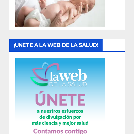
d
a
s
¡UNETE A LA WEB DE LA SALUD!