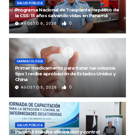
SALUD PÚBLICA
Programa Nacional de Trasplante Hepático de
la CSS: 15 años salvando vidas en Panamá
0
AGOSTO 6, 2026
FARMACOLOGÍA
Primer medicamento para tratar narcolepsia
tipo 1 recibe aprobación de Estados Unidos y
China
0
AGOSTO 5, 2026
SALUD PÚBLICA
Panamá impulsa eliminación y control