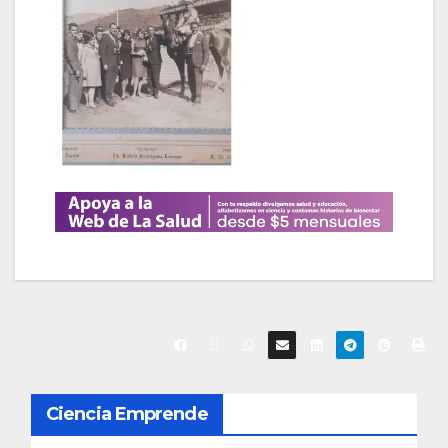
N
Ciencia Emprende
a