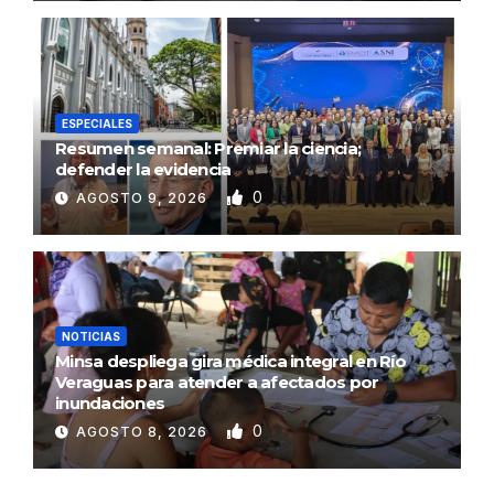
ESPECIALES
Resumen semanal: Premiar la ciencia;
defender la evidencia
0
AGOSTO 9, 2026
NOTICIAS
Minsa despliega gira médica integral en Río
Veraguas para atender a afectados por
inundaciones
0
AGOSTO 8, 2026