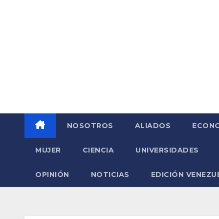
Saltar
al
contenido
NOSOTROS
ALIADOS
ECONO
MUJER
CIENCIA
UNIVERSIDADES
OPINIÓN
NOTICIAS
EDICIÓN VENEZU