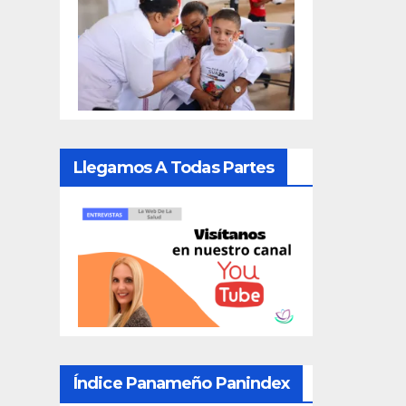
Llegamos A Todas Partes
Índice Panameño Panindex