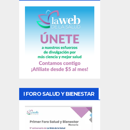
a
s
I FORO SALUD Y BIENESTAR