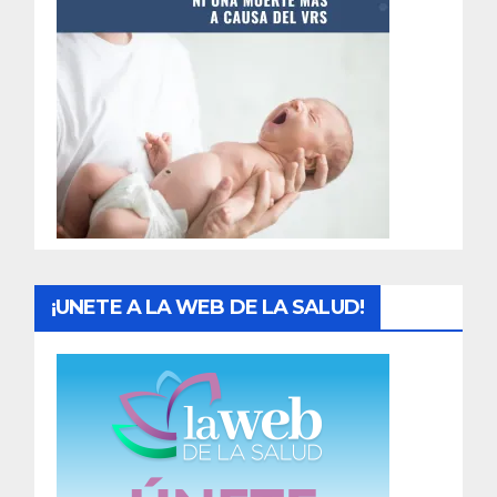
t
r
a
d
a
s
¡UNETE A LA WEB DE LA SALUD!