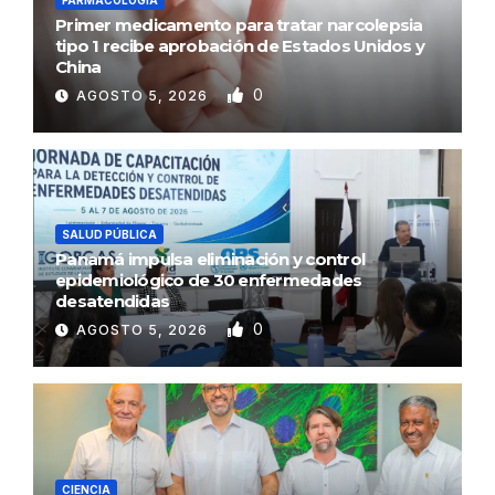
Primer medicamento para tratar narcolepsia
tipo 1 recibe aprobación de Estados Unidos y
China
0
AGOSTO 5, 2026
SALUD PÚBLICA
Panamá impulsa eliminación y control
epidemiológico de 30 enfermedades
desatendidas
0
AGOSTO 5, 2026
CIENCIA