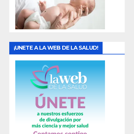
d
a
s
¡UNETE A LA WEB DE LA SALUD!