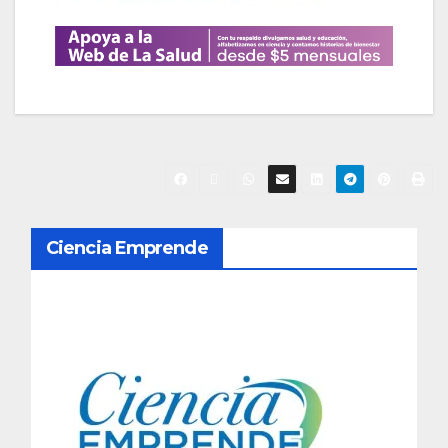
N
Ciencia Emprende
a
v
e
g
a