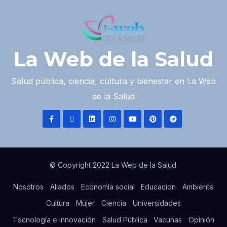
La Web de la Salud
Salud pública, ciencia, cultura y bienestar en La Web
de la Salud
© Copyright 2022 La Web de la Salud.
Nosotros
Aliados
Economía social
Educacion
Ambiente
Cultura
Mujer
Ciencia
Universidades
Tecnología e innovación
Salud Pública
Vacunas
Opinión