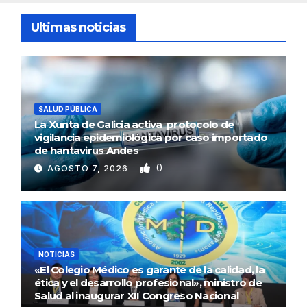
Ultimas noticias
SALUD PÚBLICA
La Xunta de Galicia activa protocolo de
vigilancia epidemiológica por caso importado
de hantavirus Andes
0
AGOSTO 7, 2026
NOTICIAS
«El Colegio Médico es garante de la calidad, la
ética y el desarrollo profesional», ministro de
Salud al inaugurar XII Congreso Nacional