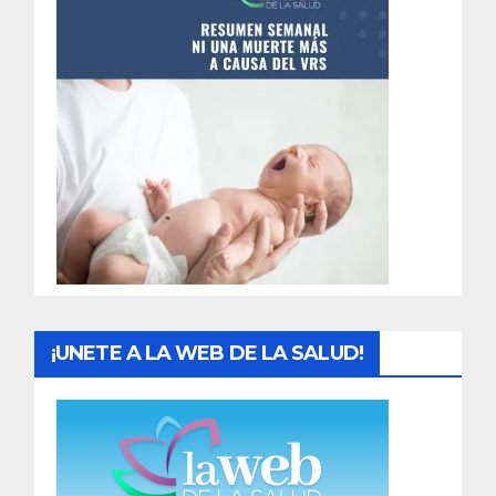
n
t
r
a
d
a
s
¡UNETE A LA WEB DE LA SALUD!