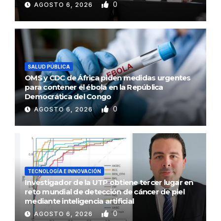
0
AGOSTO 6, 2026
SALUD PÚBLICA
OMS y CDC de África piden medidas urgentes
para contener el ébola en la República
Democrática del Congo
0
AGOSTO 6, 2026
TECNOLOGÍA E INNOVACIÓN
Investigador de la UTP obtiene tercer lugar en
reto mundial de detección de cáncer de piel
mediante inteligencia artificial
0
AGOSTO 6, 2026