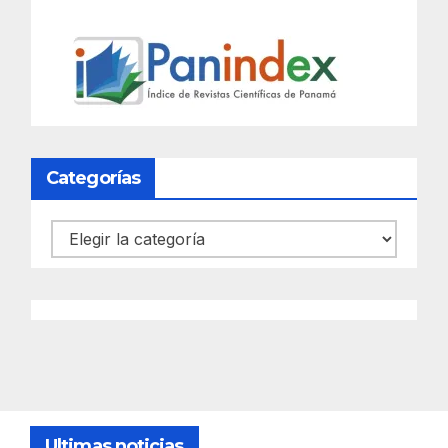
Categorías
Categorías
Ultimas noticias