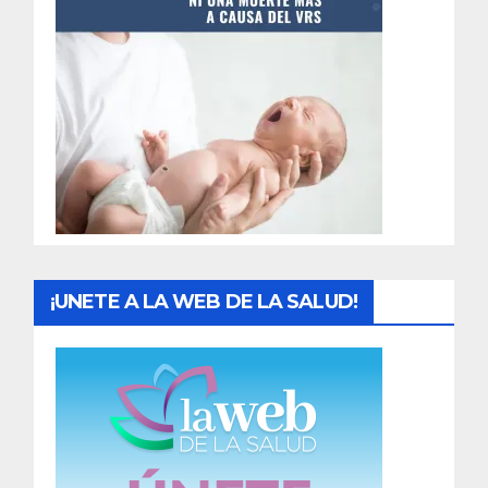
t
r
a
d
a
s
¡UNETE A LA WEB DE LA SALUD!