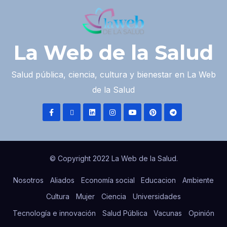
La Web de la Salud
Salud pública, ciencia, cultura y bienestar en La Web
de la Salud
© Copyright 2022 La Web de la Salud.
Nosotros
Aliados
Economía social
Educacion
Ambiente
Cultura
Mujer
Ciencia
Universidades
Tecnología e innovación
Salud Pública
Vacunas
Opinión