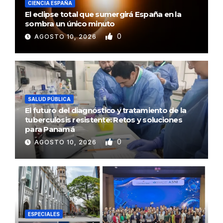
CIENCIA ESPAÑA
El eclipse total que sumergirá España en la
sombra un único minuto
0
AGOSTO 10, 2026
SALUD PÚBLICA
El futuro del diagnóstico y tratamiento de la
tuberculosis resistente: Retos y soluciones
para Panamá
0
AGOSTO 10, 2026
ESPECIALES