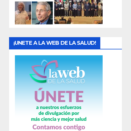
d
a
s
¡UNETE A LA WEB DE LA SALUD!