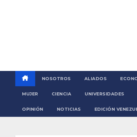
Saltar
al
contenido
NOSOTROS
ALIADOS
ECONO
MUJER
CIENCIA
UNIVERSIDADES
OPINIÓN
NOTICIAS
EDICIÓN VENEZU