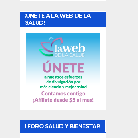
a
¡UNETE A LA WEB DE LA
d
SALUD!
a
s
I FORO SALUD Y BIENESTAR