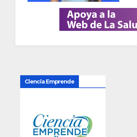
N
Ciencia Emprende
a
v
e
g