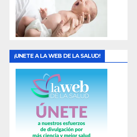
a
d
a
s
¡UNETE A LA WEB DE LA SALUD!