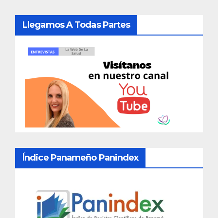
Llegamos A Todas Partes
Índice Panameño Panindex