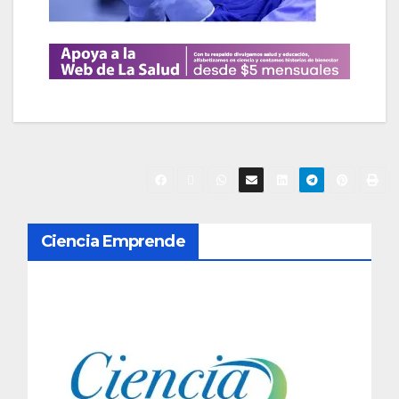
N
Ciencia Emprende
a
v
e
g