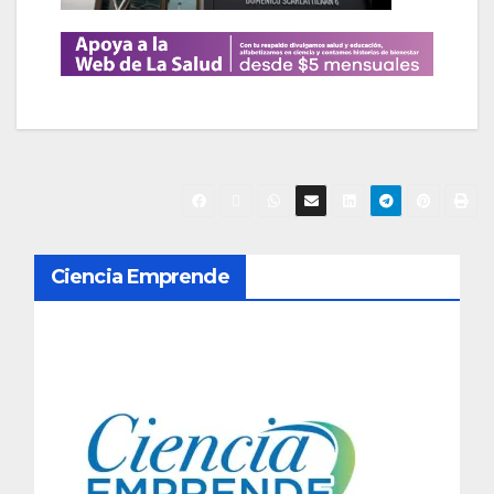
N
Ciencia Emprende
a
v
e
g
a