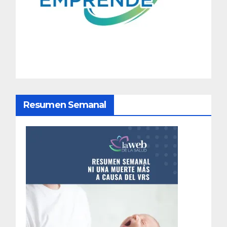
c
i
ó
n
d
Resumen Semanal
e
e
n
t
r
a