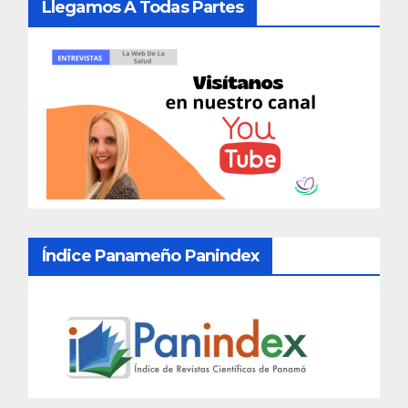
Llegamos A Todas Partes
Índice Panameño Panindex