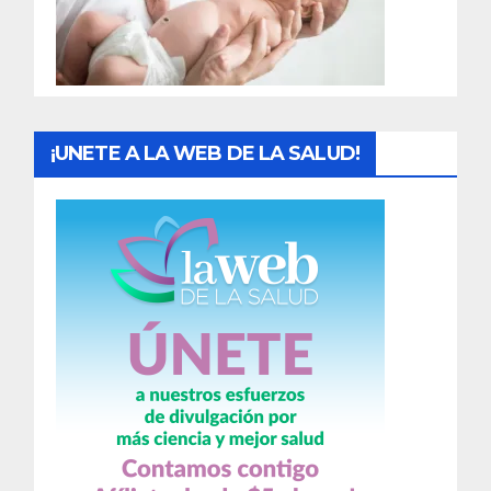
d
a
s
¡UNETE A LA WEB DE LA SALUD!