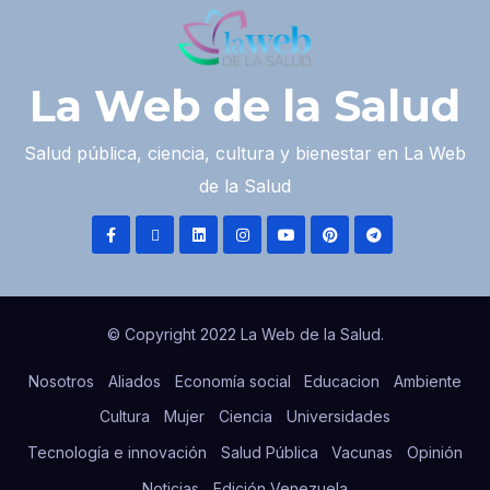
La Web de la Salud
Salud pública, ciencia, cultura y bienestar en La Web
de la Salud
© Copyright 2022 La Web de la Salud.
Nosotros
Aliados
Economía social
Educacion
Ambiente
Cultura
Mujer
Ciencia
Universidades
Tecnología e innovación
Salud Pública
Vacunas
Opinión
Noticias
Edición Venezuela