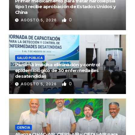
Primer medicamento para tratar narcolepsia
tipo 1 recibe aprobación de Estados Unidos y
China
0
AGOSTO 5, 2026
SALUD PÚBLICA
Panamá impulsa eliminación y control
epidemiológico de 30 enfermedades
desatendidas
0
AGOSTO 5, 2026
CIENCIA
Alianza CIHAC-AIP, CIEPS-AIP y CIEDU-AIP para