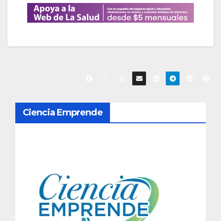
N
Ciencia Emprende
a
v
e
g
a