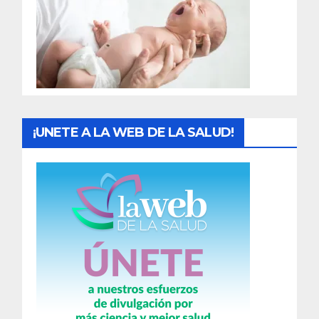
a
d
a
s
¡UNETE A LA WEB DE LA SALUD!