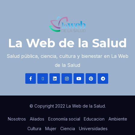
La Web de la Salud
Salud pública, ciencia, cultura y bienestar en La Web
de la Salud
© Copyright 2022 La Web de la Salud.
Nosotros
Aliados
Economía social
Educacion
Ambiente
Cultura
Mujer
Ciencia
Universidades