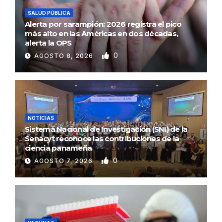
SALUD PÚBLICA
Alerta por sarampión: 2026 registra el pico
más alto en las Américas en dos décadas,
alerta la OPS
0
AGOSTO 8, 2026
NOTICIAS
Sistema Nacional de Investigación (SNI) de la
Senacyt reconoce las contribuciones de la
ciencia panameña
0
AGOSTO 7, 2026