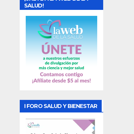
d
SALUD!
a
s
I FORO SALUD Y BIENESTAR