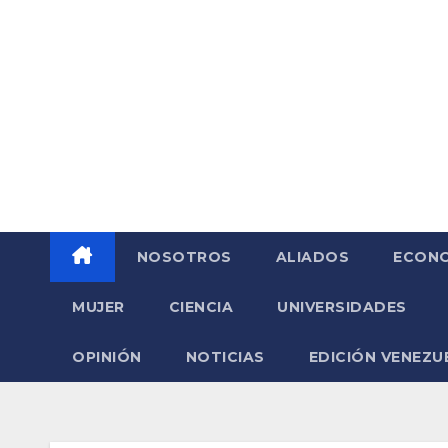
Saltar
al
contenido
NOSOTROS
ALIADOS
ECONO
MUJER
CIENCIA
UNIVERSIDADES
OPINIÓN
NOTICIAS
EDICIÓN VENEZU