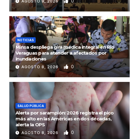
0
AGOSTO 9, 2026
NOTICIAS
Minsa despliega gira médica integral en Río
Veraguas para atender a afectados por
inundaciones
0
AGOSTO 8, 2026
SALUD PÚBLICA
Alerta por sarampión: 2026 registra el pico
más alto en las Américas en dos décadas,
alerta la OPS
0
AGOSTO 8, 2026