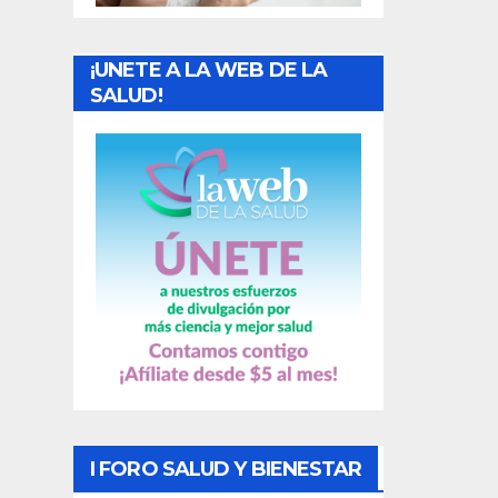
a
¡UNETE A LA WEB DE LA
d
SALUD!
a
s
I FORO SALUD Y BIENESTAR