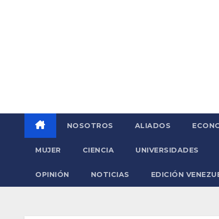
Saltar
al
contenido
NOSOTROS
ALIADOS
ECONO
MUJER
CIENCIA
UNIVERSIDADES
OPINIÓN
NOTICIAS
EDICIÓN VENEZU