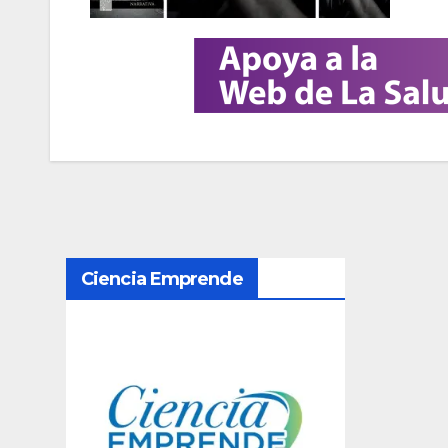
N
Ciencia Emprende
a
v
e
g