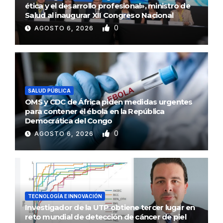
ética y el desarrollo profesional», ministro de
Salud al inaugurar XII Congreso Nacional
0
AGOSTO 6, 2026
SALUD PÚBLICA
OMS y CDC de África piden medidas urgentes
para contener el ébola en la República
Democrática del Congo
0
AGOSTO 6, 2026
TECNOLOGÍA E INNOVACIÓN
Investigador de la UTP obtiene tercer lugar en
reto mundial de detección de cáncer de piel