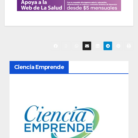
N
Ciencia Emprende
a
v
e
g
a
c