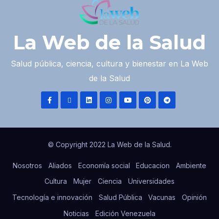
La Web de la Salud
Salud pública, ciencia, cultura y bienestar en La Web
de la Salud
© Copyright 2022 La Web de la Salud.
Nosotros
Aliados
Economía social
Educacion
Ambiente
Cultura
Mujer
Ciencia
Universidades
Tecnología e innovación
Salud Pública
Vacunas
Opinión
Noticias
Edición Venezuela