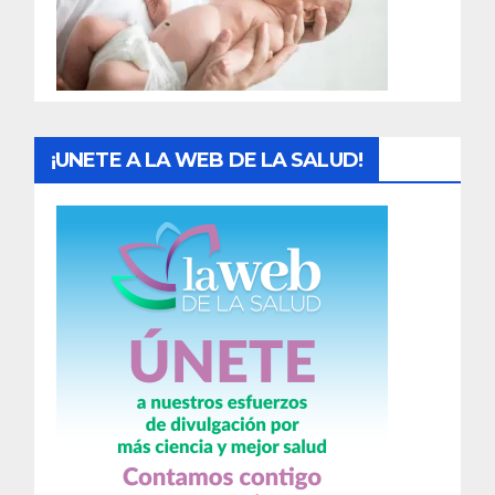
d
a
s
¡UNETE A LA WEB DE LA SALUD!