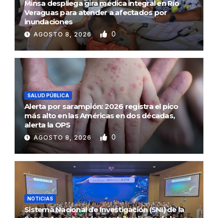
Minsa despliega gira médica integral en Río
Veraguas para atender a afectados por
inundaciones
0
AGOSTO 8, 2026
SALUD PÚBLICA
Alerta por sarampión: 2026 registra el pico
más alto en las Américas en dos décadas,
alerta la OPS
0
AGOSTO 8, 2026
NOTICIAS
Sistema Nacional de Investigación (SNI) de la