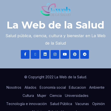
La Web de la Salud
Salud pública, ciencia, cultura y bienestar en La Web
de la Salud
© Copyright 2022 La Web de la Salud.
Nosotros
Aliados
Economía social
Educacion
Ambiente
Cultura
Mujer
Ciencia
Universidades
Tecnología e innovación
Salud Pública
Vacunas
Opinión