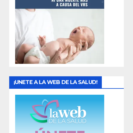
t
r
a
d
a
s
¡UNETE A LA WEB DE LA SALUD!