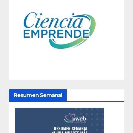
e
g
a
c
i
ó
n
d
Resumen Semanal
e
e
n