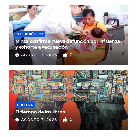
SALUD PÚBLICA
Minsa confirma nueva defunción por influenza
y exhorta a vacunación
0
AGOSTO 7, 2026
CULTURA
El tiempo de los libros
0
AGOSTO 7, 2026