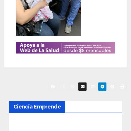
N
Ciencia Emprende
a
v