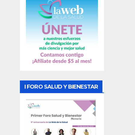
s
I FORO SALUD Y BIENESTAR