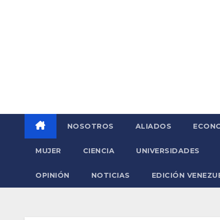
Saltar
al
contenido
NOSOTROS
ALIADOS
ECONO
MUJER
CIENCIA
UNIVERSIDADES
OPINIÓN
NOTICIAS
EDICIÓN VENEZU