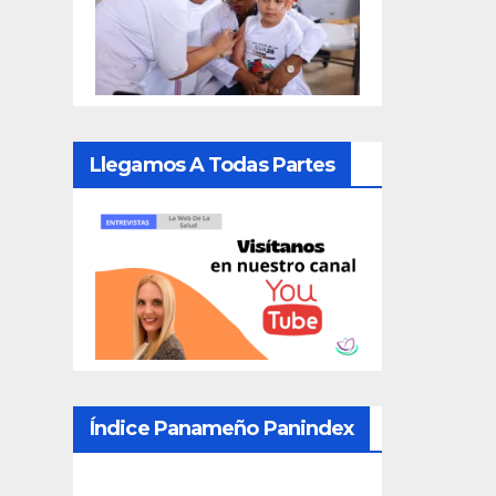
Llegamos A Todas Partes
Índice Panameño Panindex