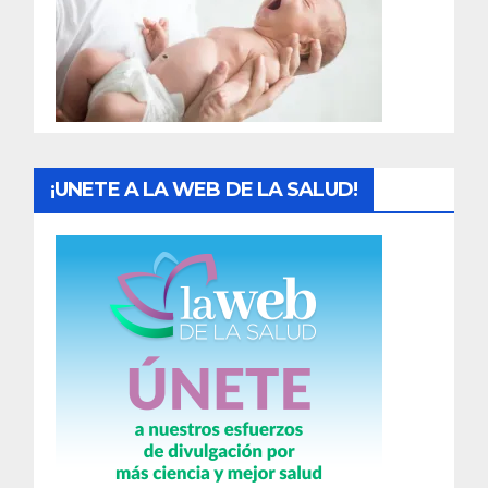
a
d
a
s
¡UNETE A LA WEB DE LA SALUD!