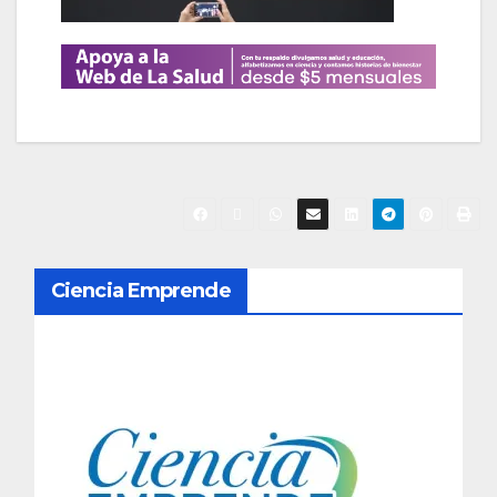
N
Ciencia Emprende
a
v
e
g
a