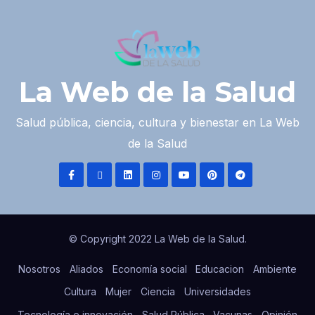
La Web de la Salud
Salud pública, ciencia, cultura y bienestar en La Web
de la Salud
© Copyright 2022 La Web de la Salud.
Nosotros
Aliados
Economía social
Educacion
Ambiente
Cultura
Mujer
Ciencia
Universidades
Tecnología e innovación
Salud Pública
Vacunas
Opinión