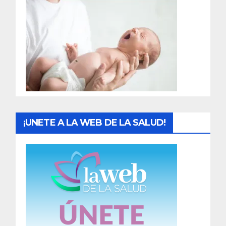
r
a
d
a
s
¡UNETE A LA WEB DE LA SALUD!