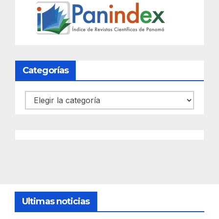
Categorías
Categorías
Ultimas noticias