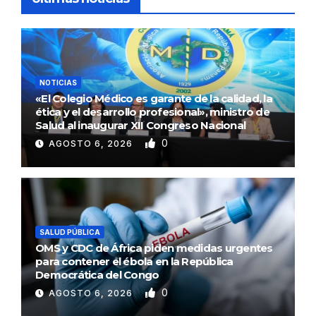
NOTICIAS
«El Colegio Médico es garante de la calidad, la
ética y el desarrollo profesional», ministro de
Salud al inaugurar XII Congreso Nacional
0
AGOSTO 6, 2026
SALUD PÚBLICA
OMS y CDC de África piden medidas urgentes
para contener el ébola en la República
Democrática del Congo
0
AGOSTO 6, 2026