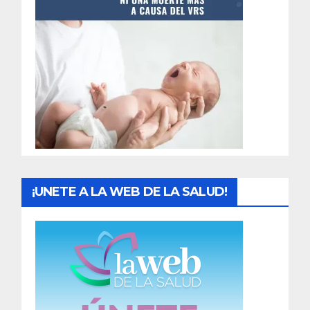
t
r
a
d
a
s
¡UNETE A LA WEB DE LA SALUD!