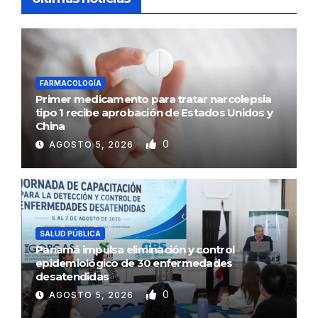
FARMACOLOGÍA
Primer medicamento para tratar narcolepsia
tipo 1 recibe aprobación de Estados Unidos y
China
0
AGOSTO 5, 2026
SALUD PÚBLICA
Panamá impulsa eliminación y control
epidemiológico de 30 enfermedades
desatendidas
0
AGOSTO 5, 2026