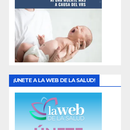
t
r
a
d
a
s
¡UNETE A LA WEB DE LA SALUD!