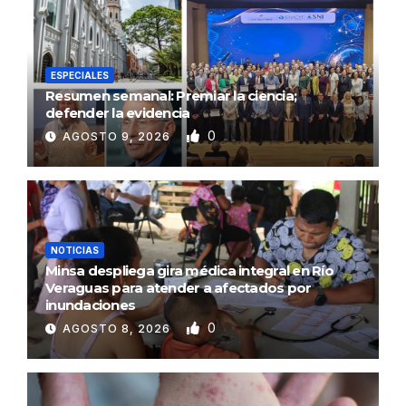
ESPECIALES
Resumen semanal: Premiar la ciencia;
defender la evidencia
0
AGOSTO 9, 2026
NOTICIAS
Minsa despliega gira médica integral en Río
Veraguas para atender a afectados por
inundaciones
0
AGOSTO 8, 2026