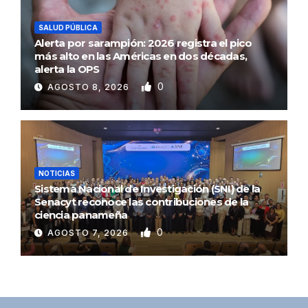
SALUD PÚBLICA
Alerta por sarampión: 2026 registra el pico
más alto en las Américas en dos décadas,
alerta la OPS
0
AGOSTO 8, 2026
NOTICIAS
Sistema Nacional de Investigación (SNI) de la
Senacyt reconoce las contribuciones de la
ciencia panameña
0
AGOSTO 7, 2026