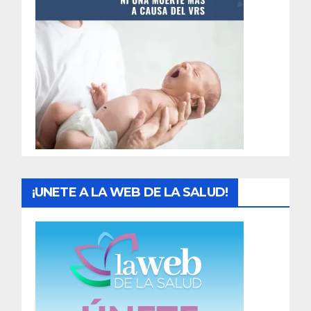
t
r
a
d
a
s
¡UNETE A LA WEB DE LA SALUD!