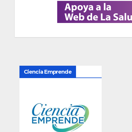
N
Ciencia Emprende
a
v
e
g
a