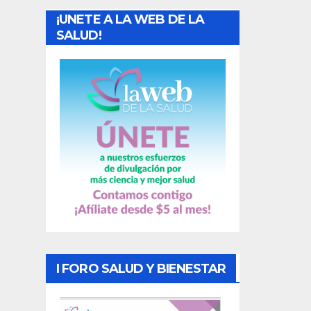
a
¡UNETE A LA WEB DE LA
d
SALUD!
a
s
I FORO SALUD Y BIENESTAR