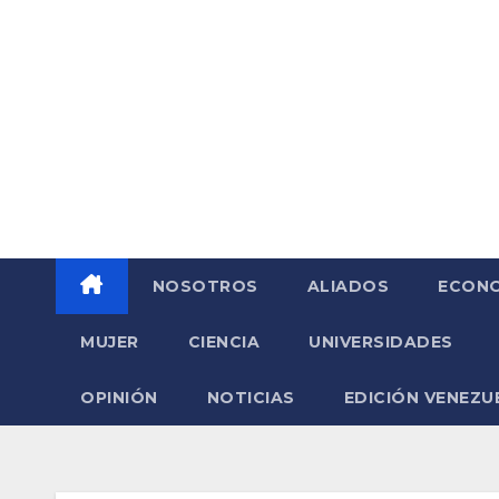
Saltar
al
contenido
NOSOTROS
ALIADOS
ECONO
MUJER
CIENCIA
UNIVERSIDADES
OPINIÓN
NOTICIAS
EDICIÓN VENEZU