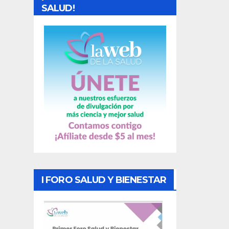
d
SALUD!
a
s
I FORO SALUD Y BIENESTAR