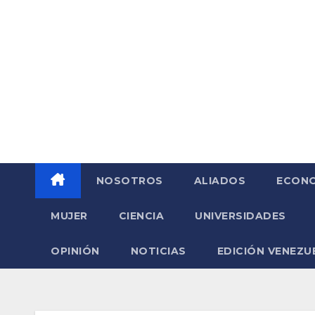
Saltar
al
contenido
NOSOTROS
ALIADOS
ECONO
MUJER
CIENCIA
UNIVERSIDADES
OPINIÓN
NOTICIAS
EDICIÓN VENEZU