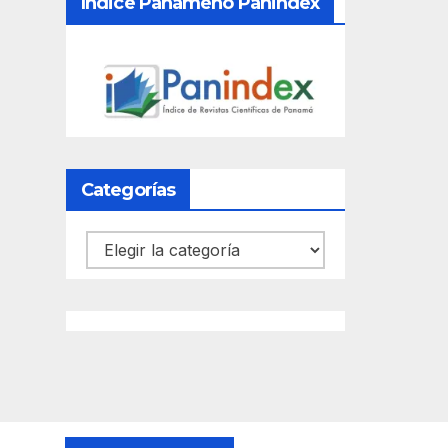
Índice Panameño Panindex
Categorías
Categorías