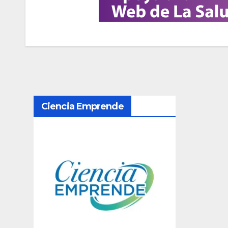
N
Ciencia Emprende
a
v
e
g
a