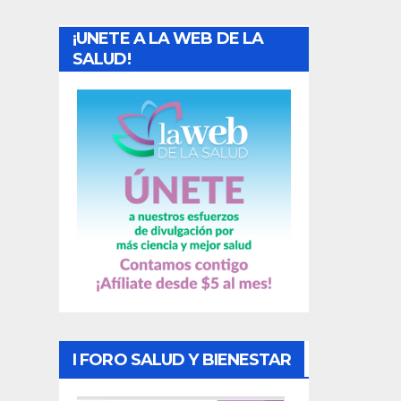
a
¡UNETE A LA WEB DE LA
d
SALUD!
a
s
I FORO SALUD Y BIENESTAR