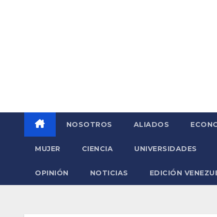
Saltar
al
contenido
NOSOTROS
ALIADOS
ECONO
MUJER
CIENCIA
UNIVERSIDADES
OPINIÓN
NOTICIAS
EDICIÓN VENEZU