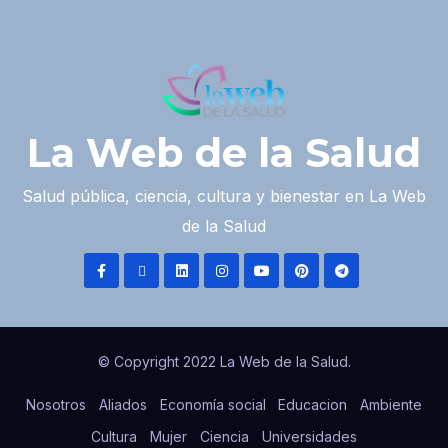
La Web de la Salud
Salud pública, ciencia, cultura y bienestar en La Web
de la Salud
© Copyright 2022 La Web de la Salud.
Nosotros
Aliados
Economía social
Educacion
Ambiente
Cultura
Mujer
Ciencia
Universidades