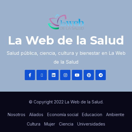
La Web de la Salud
Salud pública, ciencia, cultura y bienestar en La Web
de la Salud
© Copyright 2022 La Web de la Salud.
Nosotros
Aliados
Economía social
Educacion
Ambiente
Cultura
Mujer
Ciencia
Universidades