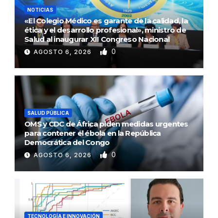
NOTICIAS
«El Colegio Médico es garante de la calidad, la
ética y el desarrollo profesional», ministro de
Salud al inaugurar XII Congreso Nacional
0
AGOSTO 6, 2026
SALUD PÚBLICA
OMS y CDC de África piden medidas urgentes
para contener el ébola en la República
Democrática del Congo
0
AGOSTO 6, 2026
TECNOLOGÍA E INNOVACIÓN