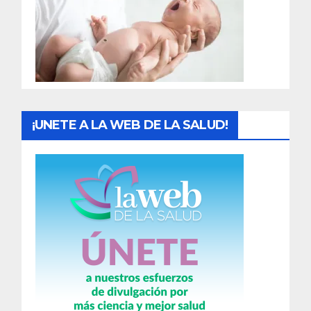
a
d
a
s
¡UNETE A LA WEB DE LA SALUD!