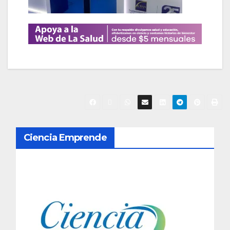
N
Ciencia Emprende
a
v
e
g