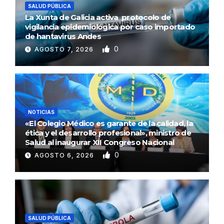
SALUD PÚBLICA
La Xunta de Galicia activa protocolo de
vigilancia epidemiológica por caso importado
de hantavirus Andes
0
AGOSTO 7, 2026
NOTICIAS
«El Colegio Médico es garante de la calidad, la
ética y el desarrollo profesional», ministro de
Salud al inaugurar XII Congreso Nacional
0
AGOSTO 6, 2026
SALUD PÚBLICA