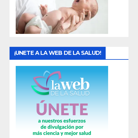
d
a
s
¡UNETE A LA WEB DE LA SALUD!