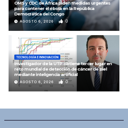
OMS y CDC de África piden medidas urgentes
para contener el ébola en la República
Democrática del Congo
0
AGOSTO 6, 2026
TECNOLOGÍA E INNOVACIÓN
Investigador de la UTP obtiene tercer lugar en
reto mundial de detección de cáncer de piel
mediante inteligencia artificial
0
AGOSTO 6, 2026