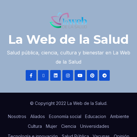
La Web de la Salud
Salud pública, ciencia, cultura y bienestar en La Web
de la Salud
© Copyright 2022 La Web de la Salud.
Nosotros
Aliados
Economía social
Educacion
Ambiente
Cultura
Mujer
Ciencia
Universidades
Tecnología e innovación
Salud Pública
Vacunas
Opinión