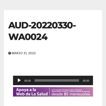
AUD-20220330-
WA0024
MARZO 31, 2022
Reproductor
00:00
00:00
de
audio