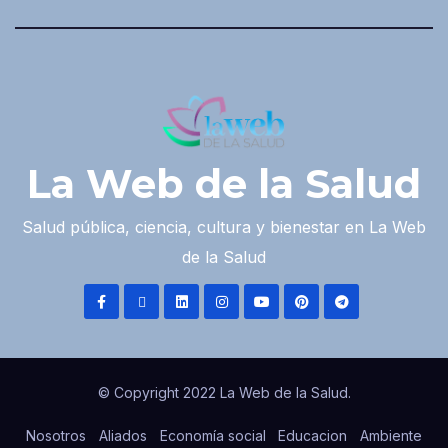
La Web de la Salud
Salud pública, ciencia, cultura y bienestar en La Web
de la Salud
© Copyright 2022 La Web de la Salud.
Nosotros
Aliados
Economía social
Educacion
Ambiente