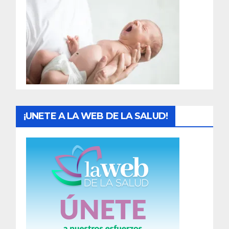
r
a
d
a
s
¡UNETE A LA WEB DE LA SALUD!