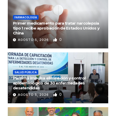
FARMACOLOGÍA
Primer medicamento para tratar narcolepsia
tipo 1 recibe aprobación de Estados Unidos y
China
0
AGOSTO 5, 2026
SALUD PÚBLICA
Panamá impulsa eliminación y control
epidemiológico de 30 enfermedades
desatendidas
0
AGOSTO 5, 2026