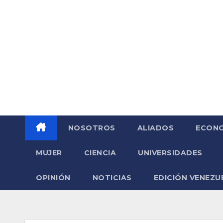
Saltar
al
contenido
NOSOTROS
ALIADOS
ECONO
MUJER
CIENCIA
UNIVERSIDADES
OPINIÓN
NOTICIAS
EDICIÓN VENEZU