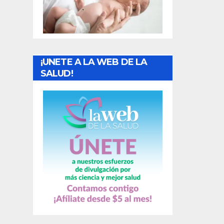
t
r
a
¡UNETE A LA WEB DE LA
d
SALUD!
a
s