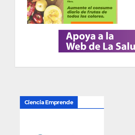
N
Ciencia Emprende
a
v