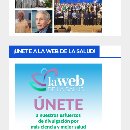
a
d
a
s
¡UNETE A LA WEB DE LA SALUD!