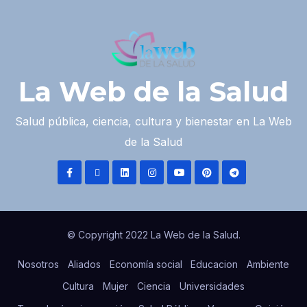
La Web de la Salud
Salud pública, ciencia, cultura y bienestar en La Web
de la Salud
© Copyright 2022 La Web de la Salud.
Nosotros
Aliados
Economía social
Educacion
Ambiente
Cultura
Mujer
Ciencia
Universidades