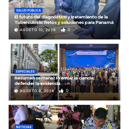
SALUD PÚBLICA
El futuro del diagnóstico y tratamiento de la
Tuberculosis: Retos y soluciones para Panamá
0
AGOSTO 10, 2026
ESPECIALES
Resumen semanal: Premiar la ciencia;
defender la evidencia
0
AGOSTO 9, 2026
NOTICIAS