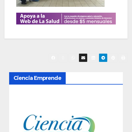
N
Ciencia Emprende
a
v
e
g