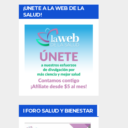
a
¡UNETE A LA WEB DE LA
d
SALUD!
a
s
I FORO SALUD Y BIENESTAR