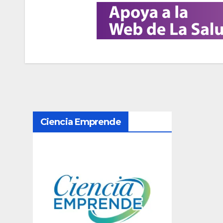
N
Ciencia Emprende
a
v
e
g
a