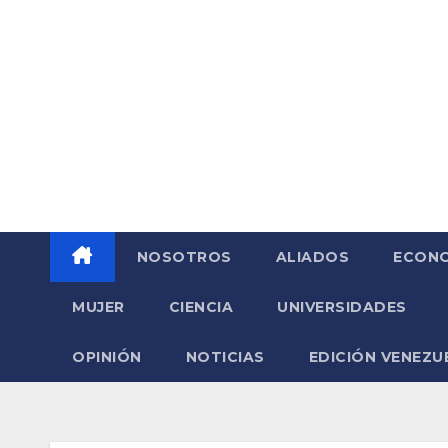
Saltar
al
contenido
NOSOTROS
ALIADOS
ECONO
MUJER
CIENCIA
UNIVERSIDADES
OPINIÓN
NOTICIAS
EDICIÓN VENEZU