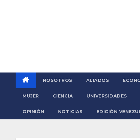
Saltar
al
contenido
NOSOTROS
ALIADOS
ECONO
MUJER
CIENCIA
UNIVERSIDADES
OPINIÓN
NOTICIAS
EDICIÓN VENEZU