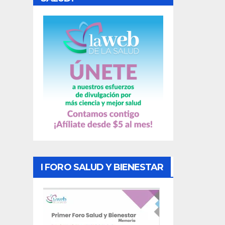
a
s
I FORO SALUD Y BIENESTAR