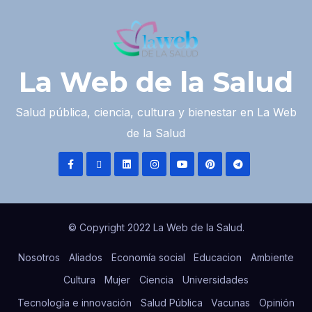
La Web de la Salud
Salud pública, ciencia, cultura y bienestar en La Web
de la Salud
© Copyright 2022 La Web de la Salud.
Nosotros
Aliados
Economía social
Educacion
Ambiente
Cultura
Mujer
Ciencia
Universidades
Tecnología e innovación
Salud Pública
Vacunas
Opinión