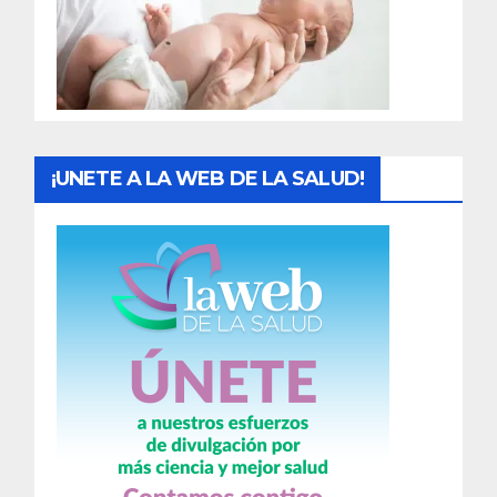
d
a
s
¡UNETE A LA WEB DE LA SALUD!