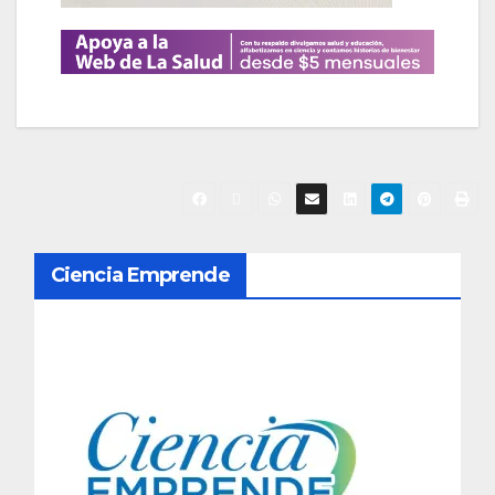
N
Ciencia Emprende
a
v
e
g
a