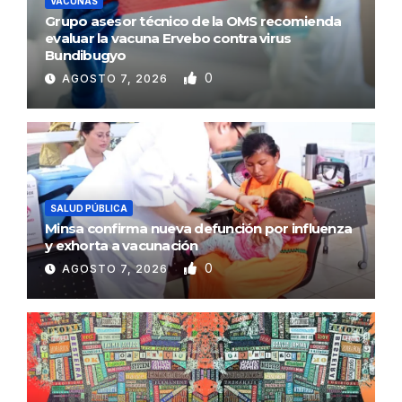
VACUNAS
Grupo asesor técnico de la OMS recomienda
evaluar la vacuna Ervebo contra virus
Bundibugyo
0
AGOSTO 7, 2026
SALUD PÚBLICA
Minsa confirma nueva defunción por influenza
y exhorta a vacunación
0
AGOSTO 7, 2026